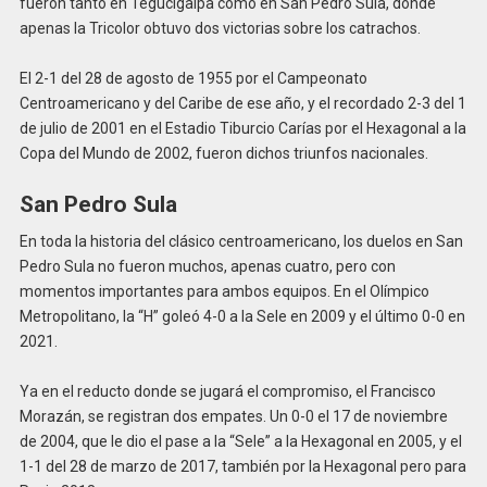
fueron tanto en Tegucigalpa como en San Pedro Sula, donde
apenas la Tricolor obtuvo dos victorias sobre los catrachos.
El 2-1 del 28 de agosto de 1955 por el Campeonato
Centroamericano y del Caribe de ese año, y el recordado 2-3 del 1
de julio de 2001 en el Estadio Tiburcio Carías por el Hexagonal a la
Copa del Mundo de 2002, fueron dichos triunfos nacionales.
San Pedro Sula
En toda la historia del clásico centroamericano, los duelos en San
Pedro Sula no fueron muchos, apenas cuatro, pero con
momentos importantes para ambos equipos. En el Olímpico
Metropolitano, la “H” goleó 4-0 a la Sele en 2009 y el último 0-0 en
2021.
Ya en el reducto donde se jugará el compromiso, el Francisco
Morazán, se registran dos empates. Un 0-0 el 17 de noviembre
de 2004, que le dio el pase a la “Sele” a la Hexagonal en 2005, y el
1-1 del 28 de marzo de 2017, también por la Hexagonal pero para