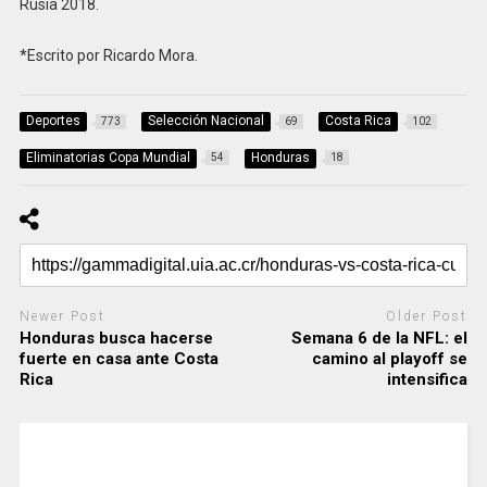
Rusia 2018.
*Escrito por Ricardo Mora.
Deportes
Selección Nacional
Costa Rica
773
69
102
Eliminatorias Copa Mundial
Honduras
54
18
Newer Post
Older Post
Honduras busca hacerse
Semana 6 de la NFL: el
fuerte en casa ante Costa
camino al playoff se
Rica
intensifica